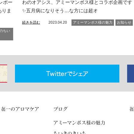
レポー
わのオアシス、アミーマンボス様とコラボ企画です
ありま
✨五月病になりそう…な方には超オ
続きを読む
2023.04.20
アミーマンボス様の魅力
お知らせ
のちい
㐂一のアロマケア
ブログ
㐂
アミーマンボス様の魅力
ちいきのきいち