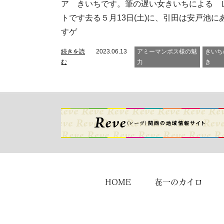
ア きいちです。筆の遅い女きいちによる 
トです去る５月13日(土)に、引田は安戸池に
すゲ
続きを読
2023.06.13
アミーマンボス様の魅
きいち
む
力
き
HOME
㐂一のカイロ