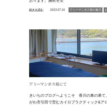
おります。施術を受
続きを読む
2023.07.10
アミーマンボス様の魅力
アミーマンボス様にて
きいちのブログへようこそ 香川の東の果て
がわ市引田で営むカイロプラクティック&ア