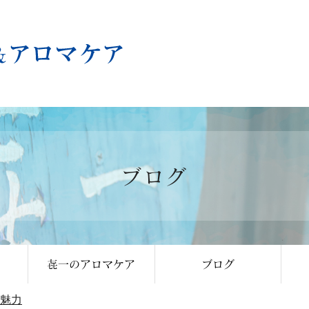
ブログ
㐂一のアロマケア
ブログ
魅力
アミーマンボス様の
男 きいちの独り言
女 きいちの独り言
きききいち おは
きいちのちいき
ちいきのきいち
本日のきいち
お知らせ