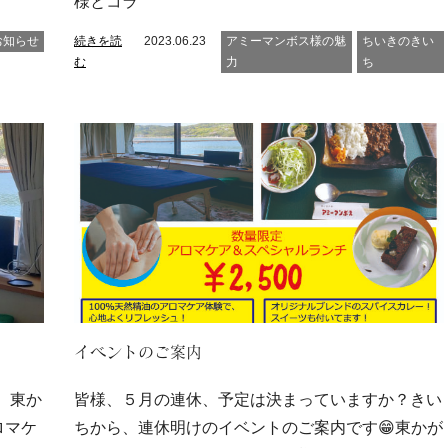
様とコラ
お知らせ
続きを読
2023.06.23
アミーマンボス様の魅
ちいきのきい
む
力
ち
イベントのご案内
、東か
皆様、５月の連休、予定は決まっていますか？きい
ロマケ
ちから、連休明けのイベントのご案内です😁東かが