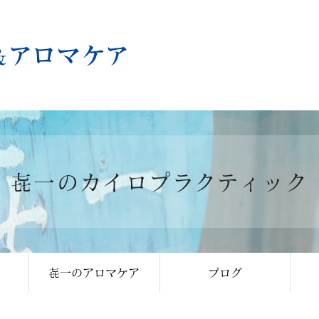
㐂一のカイロプラクティック
㐂一のアロマケア
ブログ
アミーマンボス様の
男 きいちの独り言
女 きいちの独り言
きききいち おは
きいちのちいき
ちいきのきいち
本日のきいち
お知らせ