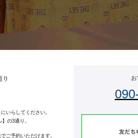
通り
お
090
しにいらしてください。
ル】の3通り。
法でご予約いただけます。