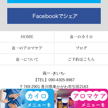
HOME
㐂一のカイロ
㐂一のアロマケア
ブログ
㐂一について
ご予約はこちら
㐂一 -きいち-
【TEL】090-4305-9967
〒769-2901 香川県東かがわ市引田2163
讃州井筒屋敷内五之蔵「は」
COPYRIGHT © 㐂一 -きいち- All rights reserved.